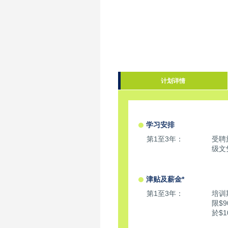
计划详情
学习安排
第1至3年：
受聘
级文
津贴及薪金*
第1至3年：
培训
限$
於$1