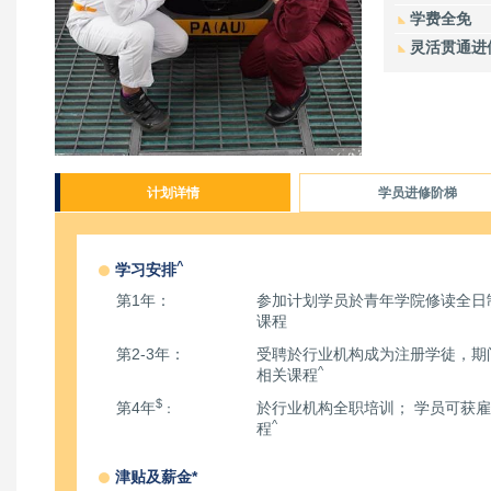
学费全免
灵活贯通进
计划详情
学员进修阶梯
^
学习安排
第1年：
参加计划学员於青年学院修读全日
课程
第2-3年：
受聘於行业机构成为注册学徒，期
^
相关课程
$
第4年
於行业机构全职培训； 学员可获
：
^
程
津贴及薪金*