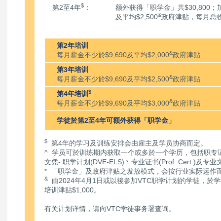
$
第2至4年
：
额外获得「职学金」共$30,800；
&
及平均$2,500
政府津贴，每月总
第2年培训
&
每月薪金不少於$9,690及平均$2,000
政府津贴
第3年培训
&
每月薪金不少於$9,690及平均$2,500
政府津贴
$
第4年培训
&
每月薪金不少於$9,690及平均$3,000
政府津贴
学徒於第2至4年可额外获得「职学金」
$
第4年的学习及训练安排会由雇主及学员协商而定。
^ 学员可於训练期内获取一个或多於一个学历，包括职专证书(
文凭- 职学计划(DVE-ELS)丶专业证书(Prof. Cert.)及专业文凭(
* 「职学金」及政府津贴之发放模式，会按行业实际运作
&
由2024年4月1日或以後参加VTC职学计划的学徒，
培训津贴$1,000。
有关计划详情，请向VTC学徒事务署查询。