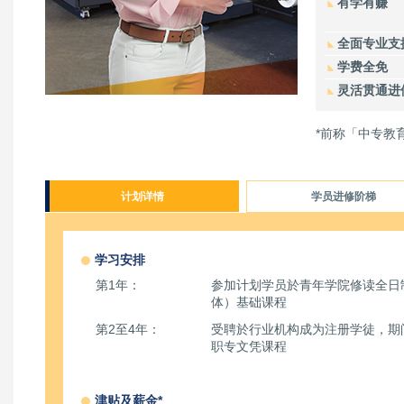
有学有赚
全面专业支
学费全免
灵活贯通进
*前称「中专教
计划详情
学员进修阶梯
学习安排
第1年：
参加计划学员於青年学院修读全日
体）基础课程
第2至4年：
受聘於行业机构成为注册学徒，期
职专文凭课程
津贴及薪金*