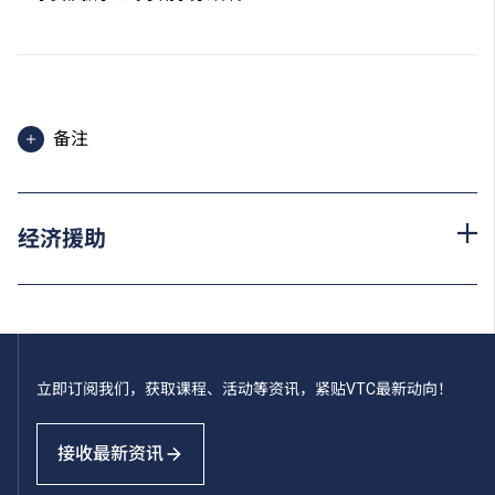
备注
申请人须於指定限期前缴付首期学费，并办妥注册手
续。如果有关课程被取消，所有已缴交费用将会发还。
经济援助
为增强对学生的学习支援，学院或会要求部分学生修读
衔接单元／增润课程；或需参加额外培训／实习，并缴
付所需费用。
学费水平会每年检讨。
立即订阅我们，获取课程、活动等资讯，紧贴VTC最新动向！
接收最新资讯