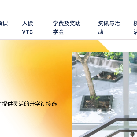
解课
入读
学费及奖助
资讯与活
VTC
学金
动
职前培训课程
职前培训
学费及资助
入学资讯
在职培训课程
在职培训
奖学金
学历程度
其
最新动态
全日制中六或以上
全日制中六或以上
全日制中六或以上
持续专业进修
持续专业进修
奖学金及奖励计划
学士学位
应
活动重温
全日制中三或以上
全日制中三或以上
全日制中三或以上
夜间兼读制
夜间兼读制
高级文凭
社
衔接学士学位
衔接学士学位
夜间兼读制
日间兼读制
日间兼读制
文凭
其
生提供灵活的升学衔接选
日间兼读制
证书
专
学