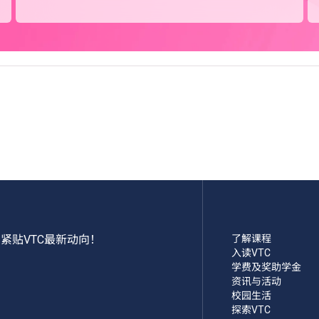
）
紧贴VTC最新动向！
了解课程
入读VTC
学费及奖助学金
资讯与活动
校园生活
探索VTC