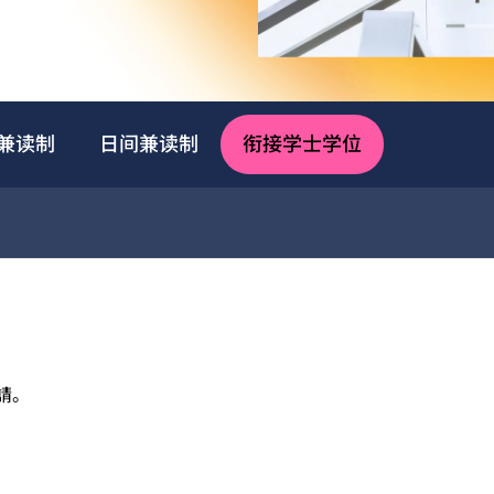
兼读制
日间兼读制
衔接学士学位
請。