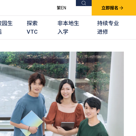
搜索
繁
EN
立即报名
校园生
探索
非本地生
持续专业
活
VTC
入学
进修
他课程
用学习课程
群培训计划
他专业课程
业考试及认可
徒及其他训练计划