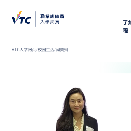
了
程
VTC入学网页
校园生活
阙美娟