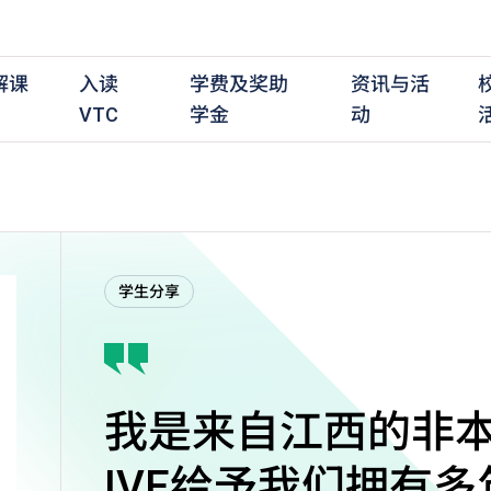
解课
入读
学费及奖助
资讯与活
VTC
学金
动
职前培训课程
职前培训
学费及资助
入学资讯
在职培训课程
在职培训
奖学金
学历程度
其
学生分享
最新动态
全日制中六或以上
全日制中六或以上
全日制中六或以上
持续专业进修
持续专业进修
奖学金及奖励计划
学士学位
应
活动重温
全日制中三或以上
全日制中三或以上
全日制中三或以上
夜间兼读制
夜间兼读制
高级文凭
社
衔接学士学位
衔接学士学位
夜间兼读制
日间兼读制
日间兼读制
文凭
其
日间兼读制
证书
专
学
我是来自江西的非
IVE给予我们拥有