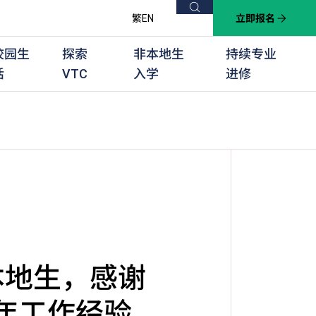
搜索
繁
EN
立即报名
校园生
探索
非本地生
持续专业
活
VTC
入学
进修
他课程
用学习课程
群培训计划
他专业课程
业考试及认可
徒及其他训练计划
本地生，感谢
多年工作经验