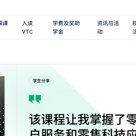
解课
入读
学费及奖助
资讯与活
VTC
学金
动
职前培训课程
职前培训
学费及资助
入学资讯
在职培训课程
在职培训
奖学金
学历程度
其
学生分享
最新动态
全日制中六或以上
全日制中六或以上
全日制中六或以上
持续专业进修
持续专业进修
奖学金及奖励计划
学士学位
应
活动重温
全日制中三或以上
全日制中三或以上
全日制中三或以上
夜间兼读制
夜间兼读制
高级文凭
社
衔接学士学位
衔接学士学位
夜间兼读制
日间兼读制
日间兼读制
文凭
其
日间兼读制
证书
专
学
该课程让我掌握了
户服务和零售科技