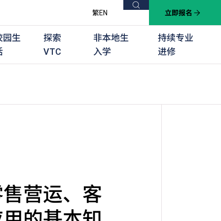
搜索
繁
EN
立即报名
校园生
探索
非本地生
持续专业
活
VTC
入学
进修
他课程
用学习课程
群培训计划
他专业课程
业考试及认可
徒及其他训练计划
零售营运、客
应用的基本知