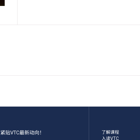
紧贴VTC最新动向！
了解课程
入读VTC