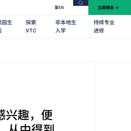
搜索
繁
EN
立即报名
校园生
探索
非本地生
持续专业
活
VTC
入学
进修
他课程
用学习课程
群培训计划
他专业课程
业考试及认可
徒及其他训练计划
感兴趣，便
程，从中得到