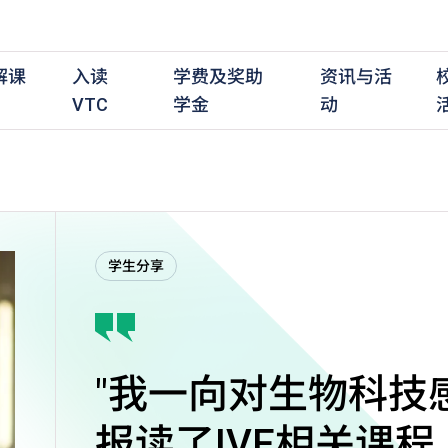
解课
入读
学费及奖助
资讯与活
VTC
学金
动
职前培训课程
职前培训
学费及资助
入学资讯
在职培训课程
在职培训
奖学金
学历程度
其
学生分享
最新动态
全日制中六或以上
全日制中六或以上
全日制中六或以上
持续专业进修
持续专业进修
奖学金及奖励计划
学士学位
应
活动重温
全日制中三或以上
全日制中三或以上
全日制中三或以上
夜间兼读制
夜间兼读制
高级文凭
社
衔接学士学位
衔接学士学位
夜间兼读制
日间兼读制
日间兼读制
文凭
其
日间兼读制
证书
专
学
"我一向对生物科技
报读了IVE相关课