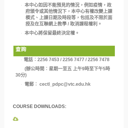
本中心如因不能預見的情況，例如疫情，政
·
府頒令或其他情況下，本中心有權改變上課
模式、上課日期及時段等，包括及不限於面
授及在互聯網上教學
/
取消課程權利。
本中心將保留最終決定權。
·
查詢
電話
︰
2256 7453 / 2256 7477 / 2256 7478
·
(
辦公時間︰星期一至五 上
午
9
時至下午
5
時
30
分
)
電郵︰
cectl_pdpc@vtc.edu.hk
·
COURSE DOWNLOADS: