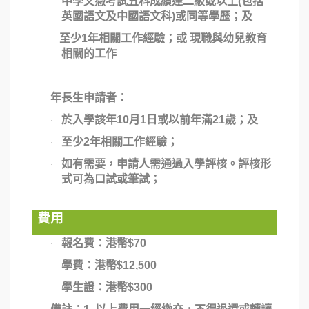
中學文憑考試五科成績達二級或以上
(
包括
英國語文及中國語文科
)
或同等學歷；及
至少
1
年相關工作經驗；或
現職與幼兒教育
·
相關的工作
年長生申請者：
於入學該年
10
月
1
日或以前年滿
21
歲；及
·
至少
2
年相關工作經驗；
·
如有需要，申請人需通過入學評核。評核形
·
式可為口試或筆試；
費用
報名費：港幣
$70
·
學費：港幣
$12,500
·
學生證：港幣
$300
·