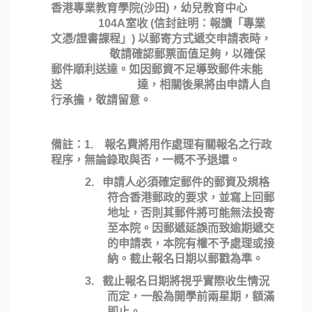
香港專業教育學院(沙田)，幼兒教育中心
104A室收 (信封註明：報讀「專業
文憑/證書課程」) 以郵寄方式遞交申請表時，
敬請確認郵票面值足夠，以確保
郵件順利送達。如因郵資不足導致郵件未能
送 達，相關後果將由申請人自
行承擔，敬請留意。
備註：
1.
報名費將用作處理有關報名之行政
程序，無論錄取與否，一概不予退還。
2.
申請人必須確定郵件的郵資及規格
符合香港郵政的要求，並寫上回郵
地址，否則其郵件將可能無法投寄
至本院。因郵遞延誤而致逾期遞交
的申請表，本院有權不予處理或接
納。截止報名日期以郵戳為準。
3.
截止報名日期將視乎實際收生情況
而定，一般為開學前兩星期，額滿
即止。