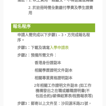
備註：
1.
以上費用一經繳交，不得退還或轉讓
2.
於註冊時需全數繳付學費及學生證費
用
報名程序
申請人需完成以下步驟
1
–
3
，方完成報名程
序。
步驟
1
：下載及填寫
入學申請表
步驟
2
：預備所需文件：
香港身份證副本
·
相關學歷證明文件副本
·
相關專業資格證明副本
·
2
年相關工作證明文件副本
(
如工作
·
機構發出之在職或離職證明書
(
不
包括合約
)/
薪俸結算表
/
稅務報表等
)
步驟
3
：郵寄以上文件至：沙田源禾路21號，