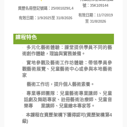
號：
35
K1
09144
資歷名冊登記號碼：
25/001029/L4
有效日期：
11/7/2019
有效日期：
1/9/2025
至
31/8/2026
至
31/8/2026
課程特色
多元化藝術體驗：課堂提供學員不同的藝
·
術創作體驗，理論與實務兼備。
實地參觀及藝術工作坊體驗：帶領學員參
·
觀藝術展覽、兒童藝術中心或參與本地藝術
家
藝術工作坊，提升個人藝術素養。
專業導師團隊：兒童藝術專業講師、兒童
·
話劇及舞蹈專家、註冊藝術治療師、兒童音
樂專 業講師、兒童繪本專家等。
本課程在資歷架構下獲得認可(資歷架構第4
·
級)