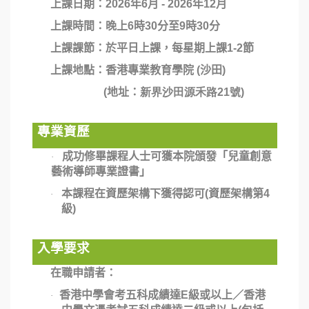
上課日期：2026年6月 - 2026年12月
上課時間：晚上
6
時
30
分至
9
時
30
分
上課課節：於平日上課，每星期上課
1-2
節
上課地點：香港專業教育學院
(
沙田
)
(
地址：
新界沙田源禾路21
號
)
專業資歷
成功修畢課程人士可獲本院頒發
「
兒童創意
·
藝術導師專業證書
」
本課程在資歷架構下獲得認可
(
資歷架構第
4
·
級
)
入學要求
在職申請者：
香港中學會考五科成績達
E
級或以上／香港
·