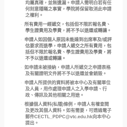
均屬真確，並無遺漏。申請人需明白若有任
何刻意隱瞞之事實，學院將保留取消此申請
之權利。
所有費用一經遞交，包括但不限於報名費、
·
學生證費用及學費，將不予以退還或轉讓。
申請人如因個人原因未能達到出席率及/或評
·
估要求而退學，申請人遞交之所有費用，包
括但不限於報名費、學生證費用及學費，將
不予以退還或轉讓。
如申請未被接納，申請人所遞交之申請表格
·
及有關證明文件將不予以退還並會銷毀。
申請人所提供的資料將被本中心及有關單位
·
及人員，用作處理申請人之入學申請、行
政、傳訊及其他相關之用途。
根據個人資料
(
私隱
)
條例，申請人有權查閱
·
及更改其個人資料。如有需要，可透過電子
郵件
CECTL_PDPC@vtc.edu.hk
向本中心
提出。