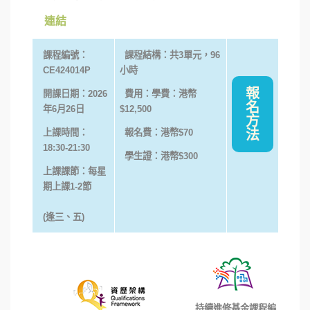
連結
課程編號：
課程結構：共
3
單元，
96
CE424014P
小時
報
開課日期：2026
費用：學費：港幣
名
年6月26日
$12,50
0
方
上課時間：
報名費：港幣
$70
法
18:30-21:30
學生證：港幣
$300
上課課節：每星
期上課1-2節
(逢三、五)
持續進修基金課程編