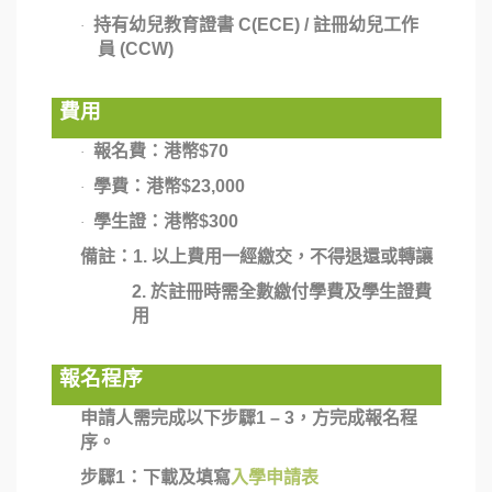
持有幼兒教育證書
C(ECE) /
註冊幼兒工作
·
員
(CCW)
費用
報名費：港幣
$70
·
學費：港幣
$23,000
·
學生證：港幣
$300
·
備註：
1.
以上費用一經繳交，不得退還或轉讓
2.
於註冊時需全數繳付學費及學生證費
用
報名程序
申請人需完成以下步驟
1
–
3
，方完成報名程
序。
步驟
1
：下載及填寫
入學申請表