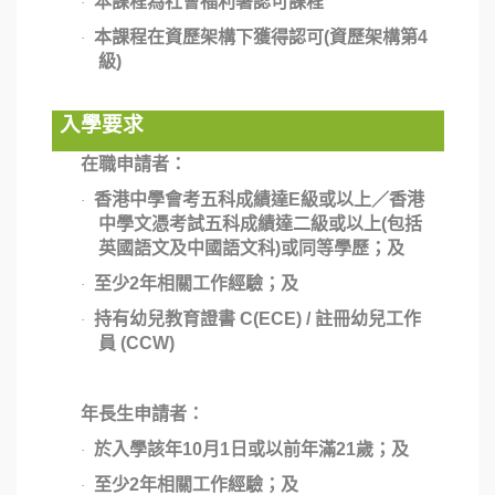
本課程為社會福利署認可課程
·
本課程在資歷架構下獲得認可
(
資歷架構第
4
·
級
)
入學要求
在職申請者：
香港中學會考五科成績達
E
級或以上／香港
·
中學文憑考試五科成績達二級或以上
(
包括
英國語文及中國語文科
)
或同等學歷；及
至少
2
年相關工作經驗；及
·
持有幼兒教育證書
C(ECE) /
註冊幼兒工作
·
員
(CCW)
年長生申請者：
於入學該年
10
月
1
日或以前年滿
21
歲；及
·
至少
2
年相關工作經驗；及
·