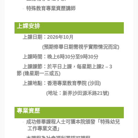
特殊教育專業資歷講師
·
上課安排
上課日期：
2026年10月
(
預期修畢日期需視乎實際情況而定
)
上課時間：晚上
6
時
30
分至
9
時
30
分
上課課節：於平日上課，每星期上課
2 – 3
節 (逢星期一三或五)
上課地點：香港專業教育學院
(
沙田
)
(
地址：
新界沙田源禾
路
21
號
)
專業資歷
成功修畢課程人士可獲本院頒發「特殊幼兒
·
工作專業文憑」