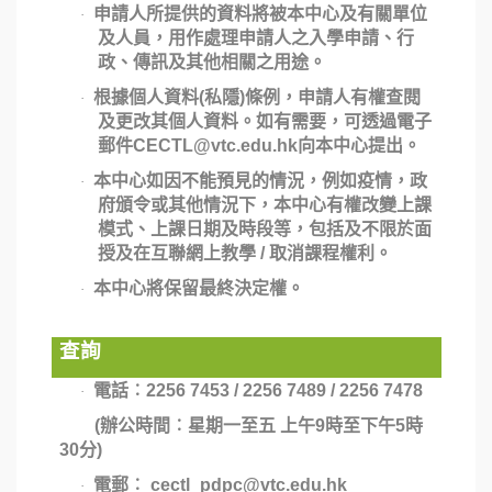
申請人所提供的資料將被本中心及有關單位
·
及人員，用作處理申請人之入學申請、行
政、傳訊及其他相關之用途。
根據個人資料
(
私隱
)
條例，申請人有權查閱
·
及更改其個人資料。如有需要，可透過電子
郵件
CECTL@vtc.edu.hk
向本中心提出。
本中心如因不能預見的情況，例如疫情，政
·
府頒令或其他情況下，本中心有權改變上課
模式、上課日期及時段等，包括及不限於面
授及在互聯網上教學
/
取消課程權利。
本中心將保留最終決定權。
·
查詢
電話︰
2256 7453 / 2256 7489 / 2256 7478
·
(
辦公時間︰星期一至五 上午
9
時至下午
5
時
30
分
)
電郵︰
cectl_pdpc@vtc.edu.hk
·