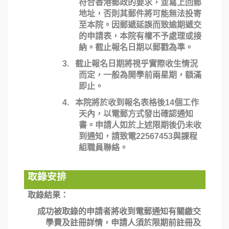
符合香港郵政的要求，並寫上回郵
地址，否則其郵件將可能無法投寄
至本院。因郵遞延誤而致逾期遞交
的申請表，本院有權不予處理或接
納。截止報名日期以郵戳為準。
3.
截止報名日期將視乎實際收生情況
而定，一般為開學前兩星期，額滿
即止。
4.
本院將於收到報名表格後
14
個工作
天內，以電郵方式發出確認通知
書。申請人如於上述限期後仍未收
到通知，請致電
22567453
與課程
組職員聯絡。
取錄安排
取錄結果：
成功被取錄的申請者將收到電郵通知有關繳交
學費及註冊詳情，申請人須於限期前註冊及