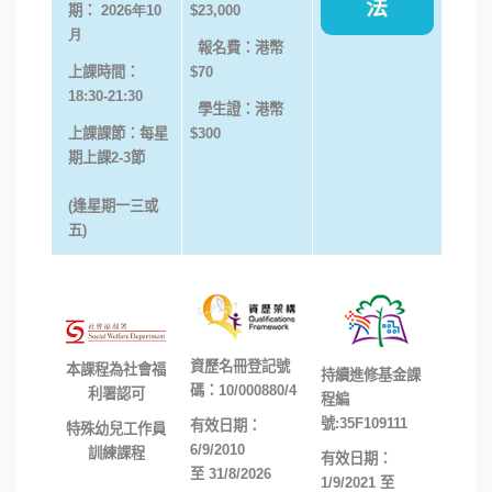
法
期：
2026年10
$23,000
月
報名費：港幣
上課時間：
$70
18:30-21:30
學生證：港幣
上課課節：每星
$300
期上課
2-
3節
(逢星期一三或
五)
資歷名冊登記號
本課程為社會福
持續進修基金課
碼：
10/000880/4
利署認可
程編
號:
35F109111
有效日期：
特殊幼兒工作員
6/9/2010
訓練課程
有效日期：
至
31/8/2026
1/9/2021
至