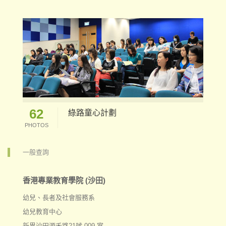
62
綠路童心計劃
PHOTOS
一般查詢
香港專業教育學院 (沙田)
幼兒、長者及社會服務系
幼兒教育中心
新界沙田源禾路21號 009 室