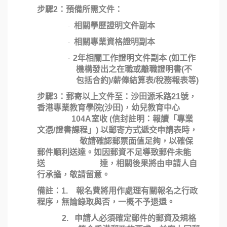
步驟
2
：預備所需文件：
相關學歷證明文件副本
·
相關專業資格證明副本
·
2
年相關工作證明文件副本
(
如工作
·
機構發出之在職或離職證明書
(
不
包括合約
)/
薪俸結算表
/
稅務報表等
)
步驟
3
：郵寄以上文件至：沙田源禾路21號，
香港專業教育學院(沙田)，幼兒教育中心
104A室收 (信封註明：報讀「專業
文憑/證書課程」) 以郵寄方式遞交申請表時，
敬請確認郵票面值足夠，以確保
郵件順利送達。如因郵資不足導致郵件未能
送 達，相關後果將由申請人自
行承擔，敬請留意。
備註：
1.
報名費將用作處理有關報名之行政
程序，無論錄取與否，一概不予退還。
2.
申請人必須確定郵件的郵資及規格