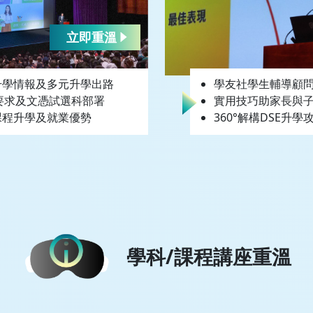
立即重溫
升學情報及多元升學出路
學友社學生輔導顧
要求及文憑試選科部署
實用技巧助家長與
課程升學及就業優勢
360°解構DSE升學
學科/課程講座重溫