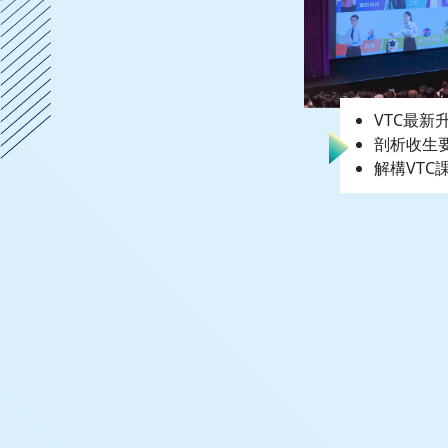
VTC最新
剖析收生
解構VTC