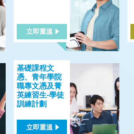
立即重溫
基礎課程文
憑、青年學院
職專文憑及菁
英練習生-學徒
訓練計劃
立即重溫