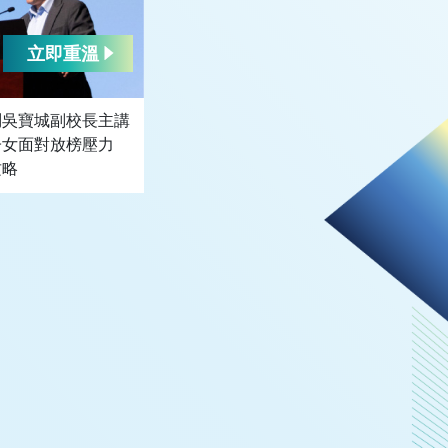
立即重溫
問吳寶城副校長主講
子女面對放榜壓力
攻略