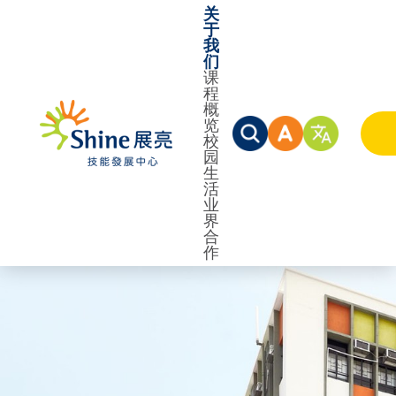
关
于
我
们
课
程
概
览
校
园
生
活
业
界
合
作