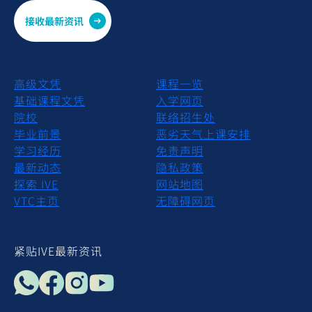
接收最新资讯
Footer
Footer Bottom
高级文凭
课程一览
基础课程文凭
入学网页
院校
联络招生处
毕业前景
恶劣天气上课安排
学习经历
免责声明
最新动态
隐私政策
探索 IVE
网站地图
VTC主页
无障碍网页
紧贴IVE最新资讯