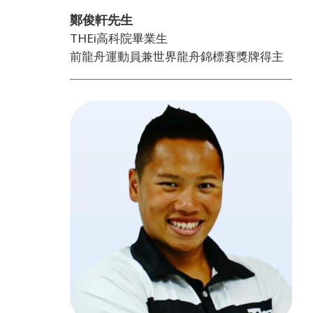
鄭俊軒先生
THEi高科院畢業生
前龍舟運動員兼世界龍舟錦標賽獎牌得主