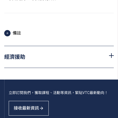
備註
申請人須於指定限期前繳付首期學費，並辦妥註冊手
續。如果有關課程被取消，所有已繳交費用將會發還。
經濟援助
為增強對學生的學習支援，學院或會要求部分學生修讀
銜接單元／增潤課程；或需參加額外培訓／實習，並繳
付所需費用。
學費水平會每年檢討。
立即訂閱我們，獲取課程、活動等資訊，緊貼VTC最新動向！
接收最新資訊