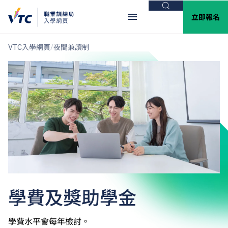
搜尋
立即報名
VTC入學網頁
夜間兼讀制
學費及獎助學金
學費水平會每年檢討。