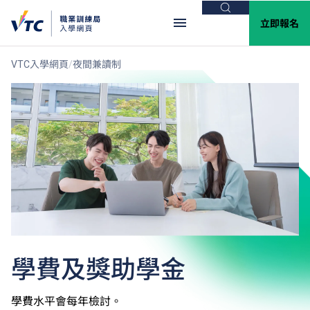
搜尋
立即報名
VTC入學網頁
夜間兼讀制
學費及獎助學金
學費水平會每年檢討。