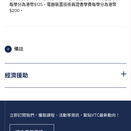
每學分為港幣$125，電器裝置技術員證書學費每學分為港幣
$200。
備註
申請人須於指定限期前繳付首期學費，並辦妥註冊手
續。如果有關課程被取消，所有已繳交費用將會發還。
經濟援助
為增強對學生的學習支援，學院或會要求部分學生修讀
銜接單元／增潤課程；或需參加額外培訓／實習，並繳
付所需費用。
學費水平會每年檢討。
立即訂閱我們，獲取課程、活動等資訊，緊貼VTC最新動向！