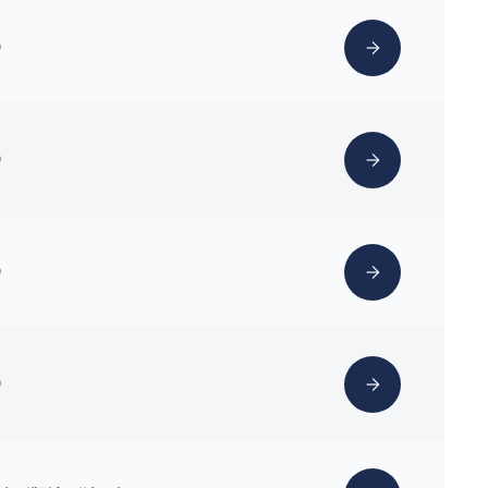
）
）
）
）