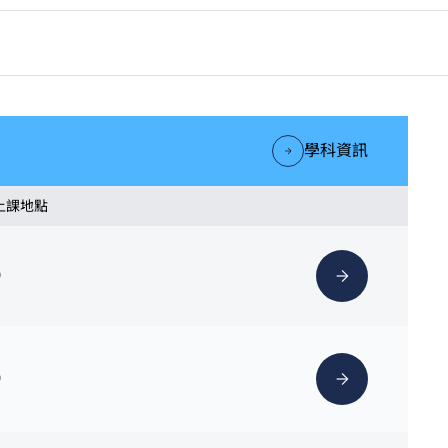
學科資訊
 上課地點
）
）