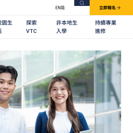
搜尋
EN
简
立即報名
校園生
探索
非本地生
持續專業
活
VTC
入學
進修
他課程
用學習課程
群培訓計劃
他專業課程
業考試及認可
徒及其他訓練計劃