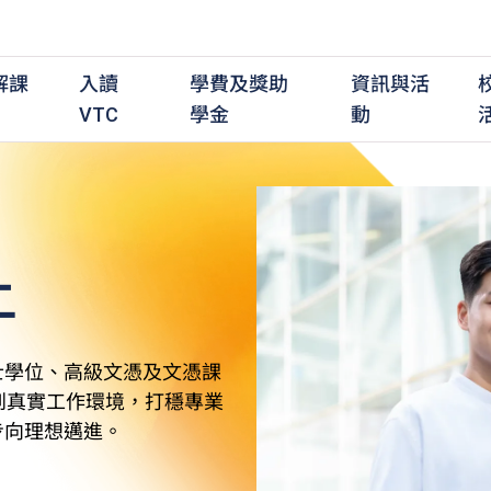
解課
入讀
學費及獎助
資訊與活
VTC
學金
動
上
職前培訓課程
職前培訓
學費及資助
入學資訊
在職培訓課程
在職培訓
獎學金
學歷程度
其
最新動態
全日制中六或以上
全日制中六或以上
全日制中六或以上
持續專業進修
持續專業進修
獎學金及獎勵計劃
學士學位
應
活動重溫
全日制中三或以上
全日制中三或以上
全日制中三或以上
夜間兼讀制
夜間兼讀制
高級文憑
社
銜接學士學位
銜接學士學位
夜間兼讀制
日間兼讀制
日間兼讀制
文憑
其
士學位、高級文憑及文憑課
日間兼讀制
證書
專
到真實工作環境，打穩專業
學
步向理想邁進。