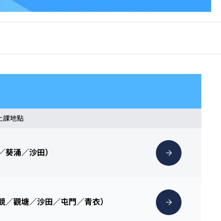
 上課地點
灣／葵涌／沙田）
克競／觀塘／沙田／屯門／青衣）