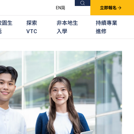
搜尋
EN
简
立即報名
校園生
探索
非本地生
持續專業
活
VTC
入學
進修
他課程
用學習課程
群培訓計劃
他專業課程
業考試及認可
徒及其他訓練計劃