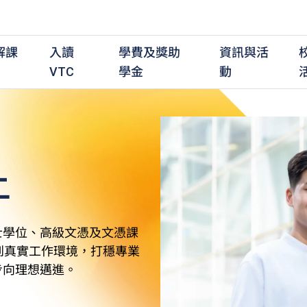
解課
入讀
學費及獎助
資訊與活
VTC
學金
動
上
職前培訓課程
職前培訓
學費及資助
入學資訊
在職培訓課程
在職培訓
獎學金
學歷程度
其
最新動態
全日制中六或以上
全日制中六或以上
全日制中六或以上
持續專業進修
持續專業進修
獎學金及獎勵計劃
學士學位
應
活動重溫
全日制中三或以上
全日制中三或以上
全日制中三或以上
夜間兼讀制
夜間兼讀制
高級文憑
社
銜接學士學位
銜接學士學位
夜間兼讀制
日間兼讀制
日間兼讀制
文憑
其
士學位、高級文憑及文憑課
日間兼讀制
證書
專
到真實工作環境，打穩專業
學
步向理想邁進。