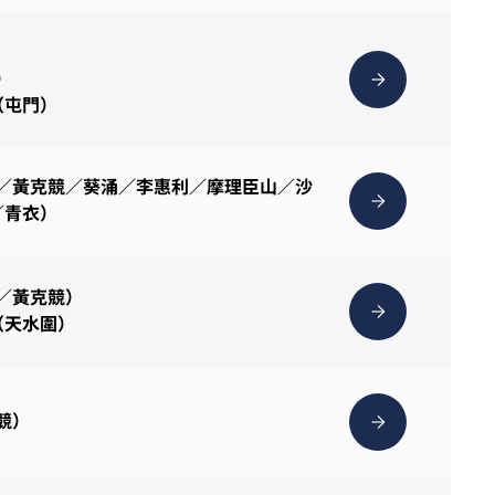
）
（屯門）
灣／黃克競／葵涌／李惠利／摩理臣山／沙
／青衣）
灣／黃克競）
（天水圍）
克競）