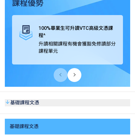
課程優勢
畢業生可直升VTC高級文憑課程，並有機會獲豁免修讀部分
課程單元。
100%畢業生可升讀VTC高級文憑課
此外，基礎課程文憑獲公務員事務局認可，在公務員聘任上
程^
被視為等同具備香港中學文憑考試（HKDSE）五科（包括
升讀相關課程有機會獲豁免修讀部分
中國語文和英國語文科目）第2級成績。同學亦可考慮修讀
課程單元
選修單元「基礎數學（三）」，以申請需具備等同HKDSE
數學科第2級或以上成績的VTC高級文憑課程或香港公務員
職位。課程亦獲多個專業團體認可，同學在達到個別課程的
要求後，可申請成為業界學會會員或獲授予專業證書。
基礎課程文憑
基礎課程文憑