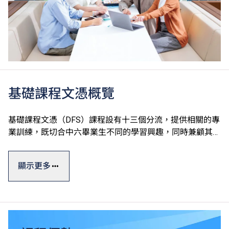
基礎課程文憑概覽
基礎課程文憑（DFS）課程設有十三個分流，提供相關的專
業訓練，既切合中六畢業生不同的學習興趣，同時兼顧其升
學及就業的需要。課程強調專業及通用技能培訓，由香港專
業教育學院（IVE）、香港知專設計學院（HKDI）、香港資
顯示更多
訊科技學院（HKIIT）及青年學院（YC）開辦，全屬政府資
助。
基礎課程文憑一般修讀期為一年，設計強調專業及通用技能
培訓，有助同學發揮潛能。