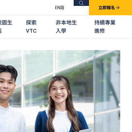
搜尋
EN
简
立即報名
校園生
探索
非本地生
持續專業
活
VTC
入學
進修
他課程
用學習課程
群培訓計劃
他專業課程
業考試及認可
徒及其他訓練計劃