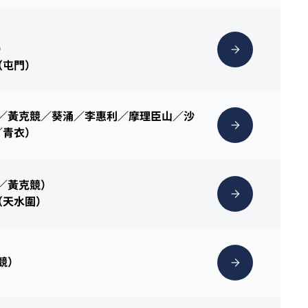
）
（屯門）
灣／黃克競／葵涌／李惠利／摩理臣山／沙
／青衣）
灣／黃克競）
（天水圍）
克競）