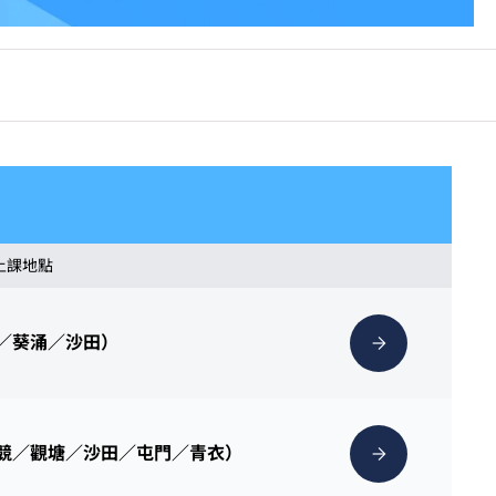
 上課地點
灣／葵涌／沙田）
克競／觀塘／沙田／屯門／青衣）