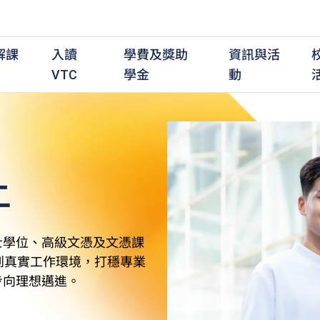
解課
入讀
學費及獎助
資訊與活
VTC
學金
動
上
職前培訓課程
職前培訓
學費及資助
入學資訊
在職培訓課程
在職培訓
獎學金
學歷程度
其
最新動態
全日制中六或以上
全日制中六或以上
全日制中六或以上
持續專業進修
持續專業進修
獎學金及獎勵計劃
學士學位
應
活動重溫
全日制中三或以上
全日制中三或以上
全日制中三或以上
夜間兼讀制
夜間兼讀制
高級文憑
社
銜接學士學位
銜接學士學位
夜間兼讀制
日間兼讀制
日間兼讀制
文憑
其
士學位、高級文憑及文憑課
日間兼讀制
證書
專
到真實工作環境，打穩專業
學
步向理想邁進。