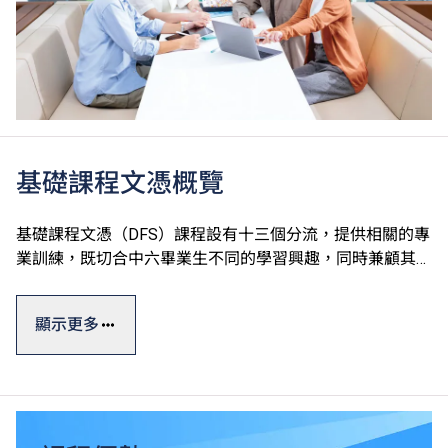
基礎課程文憑概覽
基礎課程文憑（DFS）課程設有十三個分流，提供相關的專
業訓練，既切合中六畢業生不同的學習興趣，同時兼顧其升
學及就業的需要。課程強調專業及通用技能培訓，由香港專
業教育學院（IVE）、香港知專設計學院（HKDI）、香港資
顯示更多
訊科技學院（HKIIT）及青年學院（YC）開辦，全屬政府資
助。
基礎課程文憑一般修讀期為一年，設計強調專業及通用技能
培訓，有助同學發揮潛能。