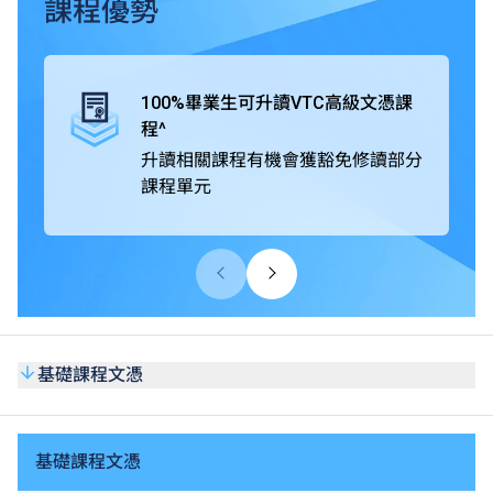
課程優勢
畢業生可直升VTC高級文憑課程，並有機會獲豁免修讀部分
課程單元。
100%畢業生可升讀VTC高級文憑課
此外，基礎課程文憑獲公務員事務局認可，在公務員聘任上
程^
被視為等同具備香港中學文憑考試（HKDSE）五科（包括
升讀相關課程有機會獲豁免修讀部分
中國語文和英國語文科目）第2級成績。同學亦可考慮修讀
課程單元
選修單元「基礎數學（三）」，以申請需具備等同HKDSE
數學科第2級或以上成績的VTC高級文憑課程或香港公務員
職位。課程亦獲多個專業團體認可，同學在達到個別課程的
要求後，可申請成為業界學會會員或獲授予專業證書。
基礎課程文憑
基礎課程文憑