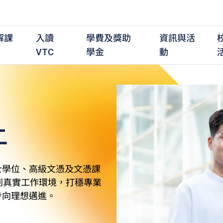
解課
入讀
學費及獎助
資訊與活
VTC
學金
動
上
職前培訓課程
職前培訓
學費及資助
入學資訊
在職培訓課程
在職培訓
獎學金
學歷程度
其
最新動態
全日制中六或以上
全日制中六或以上
全日制中六或以上
持續專業進修
持續專業進修
獎學金及獎勵計劃
學士學位
應
活動重溫
全日制中三或以上
全日制中三或以上
全日制中三或以上
夜間兼讀制
夜間兼讀制
高級文憑
社
銜接學士學位
銜接學士學位
夜間兼讀制
日間兼讀制
日間兼讀制
文憑
其
士學位、高級文憑及文憑課
日間兼讀制
證書
專
到真實工作環境，打穩專業
學
步向理想邁進。