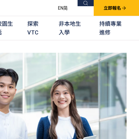
搜尋
EN
简
立即報名
校園生
探索
非本地生
持續專業
活
VTC
入學
進修
他課程
用學習課程
群培訓計劃
他專業課程
業考試及認可
徒及其他訓練計劃