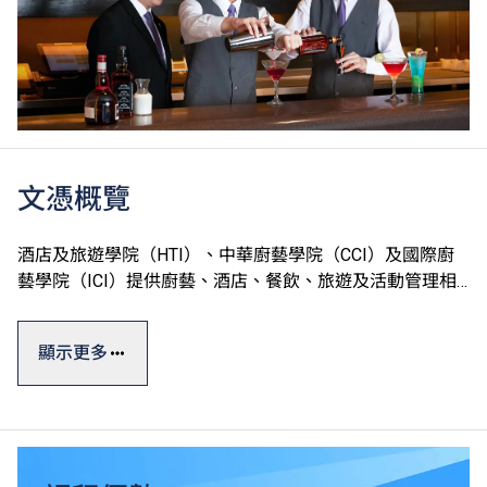
文憑概覽
酒店及旅遊學院（HTI）、中華廚藝學院（CCI）及國際廚
藝學院（ICI）提供廚藝、酒店、餐飲、旅遊及活動管理相
關課程，一般修讀期為一至兩年。
顯示更多
學院設有完善的訓練設施，包括T酒店（訓練酒店）、中西
式訓練餐廳、多國菜系訓練廚房、葡萄酒研習室、咖啡訓練
工房、調酒工房等，透過款待真實客人累積實戰經驗。學院
更提供就業轉介服務，提升學生投身專業的競爭力。