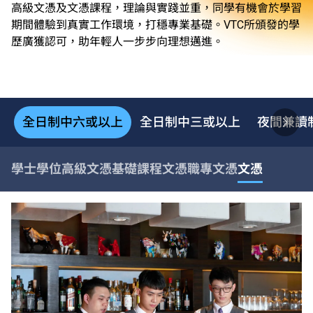
高級文憑及文憑課程，理論與實踐並重，同學有機會於學習
期間體驗到真實工作環境，打穩專業基礎。VTC所頒發的學
歷廣獲認可，助年輕人一步步向理想邁進。
全日制中六或以上
全日制中三或以上
夜間兼讀
學士學位
高級文憑
基礎課程文憑
職專文憑
文憑