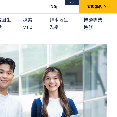
搜尋
EN
简
立即報名
校園生
探索
非本地生
持續專業
活
VTC
入學
進修
他課程
用學習課程
群培訓計劃
他專業課程
業考試及認可
徒及其他訓練計劃