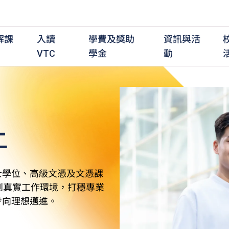
解課
入讀
學費及獎助
資訊與活
VTC
學金
動
上
職前培訓課程
職前培訓
學費及資助
入學資訊
在職培訓課程
在職培訓
獎學金
學歷程度
其
最新動態
全日制中六或以上
全日制中六或以上
全日制中六或以上
持續專業進修
持續專業進修
獎學金及獎勵計劃
學士學位
應
活動重溫
全日制中三或以上
全日制中三或以上
全日制中三或以上
夜間兼讀制
夜間兼讀制
高級文憑
社
銜接學士學位
銜接學士學位
夜間兼讀制
日間兼讀制
日間兼讀制
文憑
其
士學位、高級文憑及文憑課
日間兼讀制
證書
專
到真實工作環境，打穩專業
學
步向理想邁進。