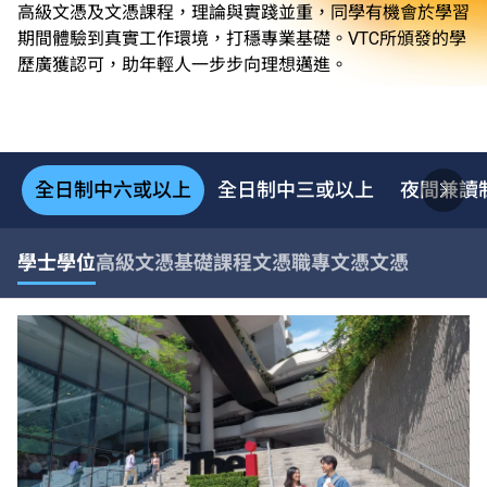
高級文憑及文憑課程，理論與實踐並重，同學有機會於學習
期間體驗到真實工作環境，打穩專業基礎。VTC所頒發的學
歷廣獲認可，助年輕人一步步向理想邁進。
全日制中六或以上
全日制中三或以上
夜間兼讀
學士學位
高級文憑
基礎課程文憑
職專文憑
文憑