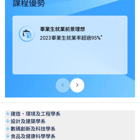
業界緊密合作，在課程中為學生提供工作綜合學習（Work-
課程優勢
integrated Learning, WIL），學生得以通過專題研習積極與
業界合作，獲取實戰經驗，所掌握的專業技術及知識可以應
付將來投身職場時面對的各項挑戰。
畢業生就業前景理想
*
2023畢業生就業率超過95%
THEi高科院所有學士學位課程均獲香港學術及職業資歷評
審局（HKCAAVQ）認可，部份課程更得到相關專業團體及
組織認證。
建造、環境及工程學系
設計及建築學系
數碼創新及科技學系
食品及健康科學學系