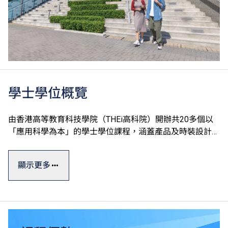
學士學位概覽
由香港高等教育科技學院（THEi高科院）開辦共20多個以
「應用科學為本」的學士學位課程，涵蓋產品及時裝設計、
運動及國際項目管理、數碼建築及設備工程、園藝樹藝及園
境管理、中醫藥及食品科學、酒店餐飲管理及科技應用和數
顯示更多
碼科技及創新商業七大學術領域。
學士學位課程一般修讀期為四年，課程糅合實際應用與理論
知識，透過應用科學為本的教學方式及着重應用的課程設
計，確保學生能夠做到融會貫通，學以致用。THEi透過與