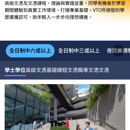
高級文憑及文憑課程，理論與實踐並重，同學有機會於學習
期間體驗到真實工作環境，打穩專業基礎。VTC所頒發的學
歷廣獲認可，助年輕人一步步向理想邁進。
全日制中六或以上
全日制中三或以上
夜間兼讀
學士學位
高級文憑
基礎課程文憑
職專文憑
文憑