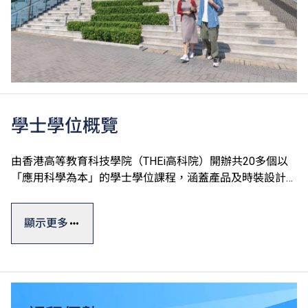
學士學位概覽
由香港高等教育科技學院（THEi高科院）開辦共20多個以
「應用科學為本」的學士學位課程，涵蓋產品及時裝設計、
運動及國際項目管理、數碼建築及設備工程、園藝樹藝及園
境管理、中醫藥及食品科學、酒店餐飲管理及科技應用和數
顯示更多
碼科技及創新商業七大學術領域。
學士學位課程一般修讀期為四年，課程糅合實際應用與理論
知識，透過應用科學為本的教學方式及着重應用的課程設
計，確保學生能夠做到融會貫通，學以致用。THEi透過與