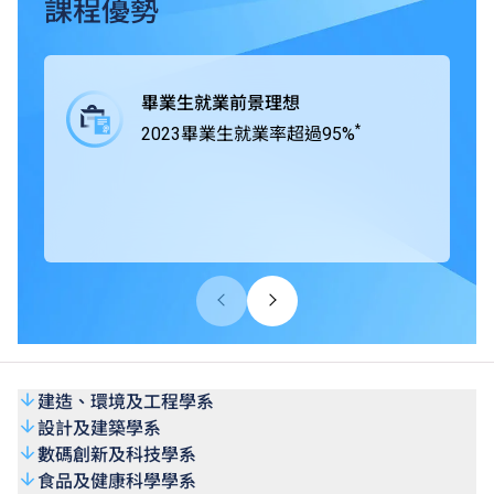
業界緊密合作，在課程中為學生提供工作綜合學習（Work-
課程優勢
integrated Learning, WIL），學生得以通過專題研習積極與
業界合作，獲取實戰經驗，所掌握的專業技術及知識可以應
付將來投身職場時面對的各項挑戰。
畢業生就業前景理想
*
2023畢業生就業率超過95%
THEi高科院所有學士學位課程均獲香港學術及職業資歷評
審局（HKCAAVQ）認可，部份課程更得到相關專業團體及
組織認證。
建造、環境及工程學系
設計及建築學系
數碼創新及科技學系
食品及健康科學學系