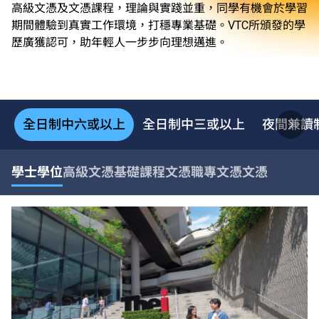
高級文憑及文憑課程，理論與實踐並重，同學有機會於學習
期間體驗到真實工作環境，打穩專業基礎。VTC所頒發的學
歷廣獲認可，助年輕人一步步向理想邁進。
全日制中六或以上
全日制中三或以上
夜間兼讀
學士學位
高級文憑
基礎課程文憑
職專文憑
文憑