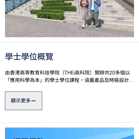
學士學位概覽
由香港高等教育科技學院（THEi高科院）開辦共20多個以
「應用科學為本」的學士學位課程，涵蓋產品及時裝設計、
運動及國際項目管理、數碼建築及設備工程、園藝樹藝及園
境管理、中醫藥及食品科學、酒店餐飲管理及科技應用和數
顯示更多
碼科技及創新商業七大學術領域。
學士學位課程一般修讀期為四年，課程糅合實際應用與理論
知識，透過應用科學為本的教學方式及着重應用的課程設
計，確保學生能夠做到融會貫通，學以致用。THEi透過與