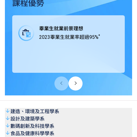
業界緊密合作，在課程中為學生提供工作綜合學習（Work-
課程優勢
integrated Learning, WIL），學生得以通過專題研習積極與
業界合作，獲取實戰經驗，所掌握的專業技術及知識可以應
付將來投身職場時面對的各項挑戰。
畢業生就業前景理想
*
2023畢業生就業率超過95%
THEi高科院所有學士學位課程均獲香港學術及職業資歷評
審局（HKCAAVQ）認可，部份課程更得到相關專業團體及
組織認證。
建造、環境及工程學系
設計及建築學系
數碼創新及科技學系
食品及健康科學學系