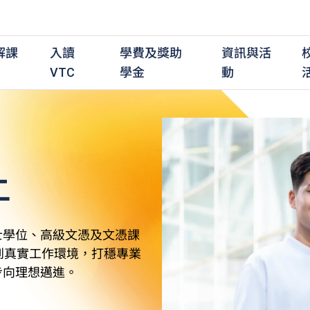
解課
入讀
學費及獎助
資訊與活
VTC
學金
動
上
職前培訓課程
職前培訓
學費及資助
入學資訊
在職培訓課程
在職培訓
獎學金
學歷程度
其
最新動態
全日制中六或以上
全日制中六或以上
全日制中六或以上
持續專業進修
持續專業進修
獎學金及獎勵計劃
學士學位
應
活動重溫
全日制中三或以上
全日制中三或以上
全日制中三或以上
夜間兼讀制
夜間兼讀制
高級文憑
社
銜接學士學位
銜接學士學位
夜間兼讀制
日間兼讀制
日間兼讀制
文憑
其
士學位、高級文憑及文憑課
日間兼讀制
證書
專
到真實工作環境，打穩專業
學
步向理想邁進。