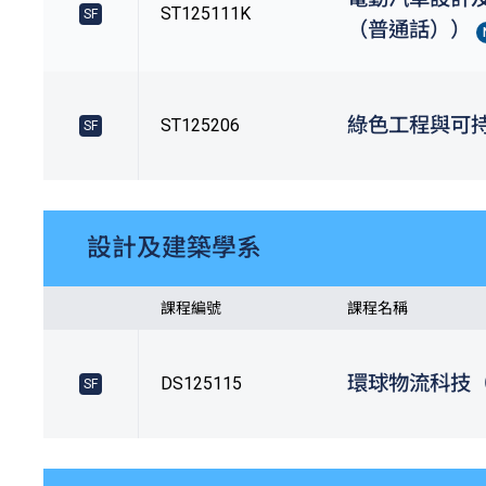
ST125111K
SF
（普通話））
綠色工程與可
ST125206
SF
設計及建築學系
課程編號
課程名稱
環球物流科技
DS125115
SF