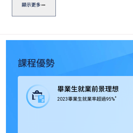
學士學位課程一般修讀期為四年，課程糅合實際應用與理
顯示更多
計，確保學生能夠做到融會貫通，學以致用。THEi透過與
integrated Learning, WIL），學生得以通過
應付將來投身職場時面對的各項挑戰。
THEi高科院所有學士學位課程均獲香港學術及職業資歷評
組織認證。
課程優勢
畢業生就業前景理想
*
2023畢業生就業率超過95%