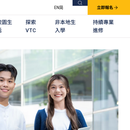
搜尋
EN
简
立即報名
校園生
探索
非本地生
持續專業
活
VTC
入學
進修
他課程
用學習課程
群培訓計劃
他專業課程
業考試及認可
徒及其他訓練計劃