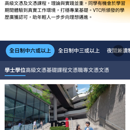
高級文憑及文憑課程，理論與實踐並重，同學有機會於學習
期間體驗到真實工作環境，打穩專業基礎。VTC所頒發的學
歷廣獲認可，助年輕人一步步向理想邁進。
全日制中六或以上
全日制中三或以上
夜間兼讀
學士學位
高級文憑
基礎課程文憑
職專文憑
文憑