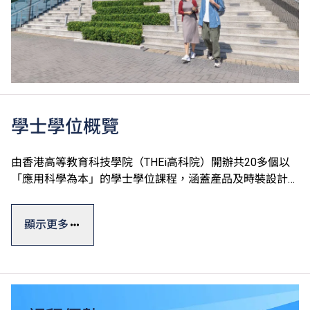
學士學位概覽
由香港高等教育科技學院（THEi高科院）開辦共20多個以
「應用科學為本」的學士學位課程，涵蓋產品及時裝設計、
運動及國際項目管理、數碼建築及設備工程、園藝樹藝及園
境管理、中醫藥及食品科學、酒店餐飲管理及科技應用和數
顯示更多
碼科技及創新商業七大學術領域。
學士學位課程一般修讀期為四年，課程糅合實際應用與理論
知識，透過應用科學為本的教學方式及着重應用的課程設
計，確保學生能夠做到融會貫通，學以致用。THEi透過與