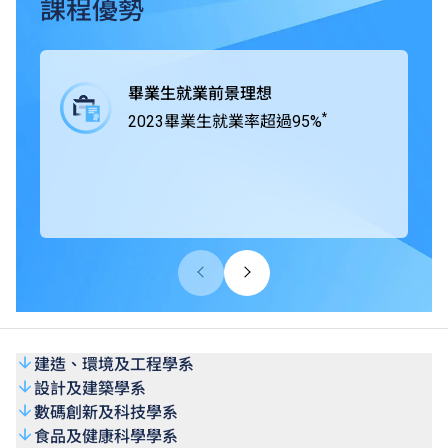
業界緊密合作，在課程中為學生提供工作綜合學習（Work-
課程優勢
integrated Learning, WIL），學生得以通過專題研習積極與
業界合作，獲取實戰經驗，所掌握的專業技術及知識可以應
付將來投身職場時面對的各項挑戰。
畢業生就業前景理想
*
2023畢業生就業率超過95%
THEi高科院所有學士學位課程均獲香港學術及職業資歷評
審局（HKCAAVQ）認可，部份課程更得到相關專業團體及
組織認證。
建造、環境及工程學系
設計及建築學系
數碼創新及科技學系
食品及健康科學學系