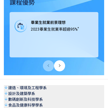
業界緊密合作，在課程中為學生提供工作綜合學習（Work-
課程優勢
integrated Learning, WIL），學生得以通過專題研習積極與
業界合作，獲取實戰經驗，所掌握的專業技術及知識可以應
付將來投身職場時面對的各項挑戰。
畢業生就業前景理想
*
2023畢業生就業率超過95%
THEi高科院所有學士學位課程均獲香港學術及職業資歷評
審局（HKCAAVQ）認可，部份課程更得到相關專業團體及
組織認證。
建造、環境及工程學系
設計及建築學系
數碼創新及科技學系
食品及健康科學學系