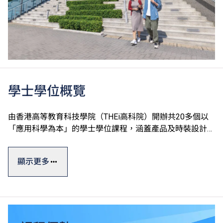
學士學位概覽
由香港高等教育科技學院（THEi高科院）開辦共20多個以
「應用科學為本」的學士學位課程，涵蓋產品及時裝設計、
運動及國際項目管理、數碼建築及設備工程、園藝樹藝及園
境管理、中醫藥及食品科學、酒店餐飲管理及科技應用和數
顯示更多
碼科技及創新商業七大學術領域。
學士學位課程一般修讀期為四年，課程糅合實際應用與理論
知識，透過應用科學為本的教學方式及着重應用的課程設
計，確保學生能夠做到融會貫通，學以致用。THEi透過與