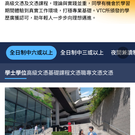
高級文憑及文憑課程，理論與實踐並重，同學有機會於學習
期間體驗到真實工作環境，打穩專業基礎。VTC所頒發的學
歷廣獲認可，助年輕人一步步向理想邁進。
全日制中六或以上
全日制中三或以上
夜間兼讀
學士學位
高級文憑
基礎課程文憑
職專文憑
文憑