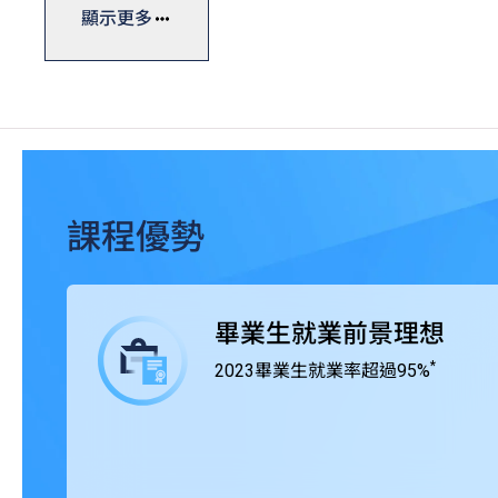
學士學位課程一般修讀期為四年，課程糅合實際應用與理
顯示更多
計，確保學生能夠做到融會貫通，學以致用。THEi透過與
integrated Learning, WIL），學生得以通過
應付將來投身職場時面對的各項挑戰。
THEi高科院所有學士學位課程均獲香港學術及職業資歷評
組織認證。
課程優勢
畢業生就業前景理想
*
2023畢業生就業率超過95%