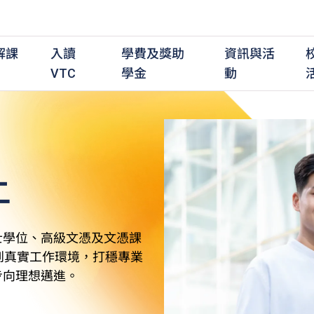
解課
入讀
學費及獎助
資訊與活
VTC
學金
動
上
職前培訓課程
職前培訓
學費及資助
入學資訊
在職培訓課程
在職培訓
獎學金
學歷程度
其
最新動態
全日制中六或以上
全日制中六或以上
全日制中六或以上
持續專業進修
持續專業進修
獎學金及獎勵計劃
學士學位
應
活動重溫
全日制中三或以上
全日制中三或以上
全日制中三或以上
夜間兼讀制
夜間兼讀制
高級文憑
社
銜接學士學位
銜接學士學位
夜間兼讀制
日間兼讀制
日間兼讀制
文憑
其
士學位、高級文憑及文憑課
日間兼讀制
證書
專
到真實工作環境，打穩專業
學
步向理想邁進。