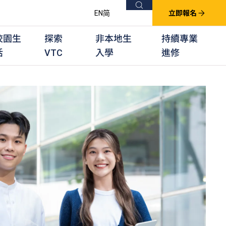
搜尋
EN
简
立即報名
校園生
探索
非本地生
持續專業
活
VTC
入學
進修
他課程
用學習課程
群培訓計劃
他專業課程
業考試及認可
徒及其他訓練計劃