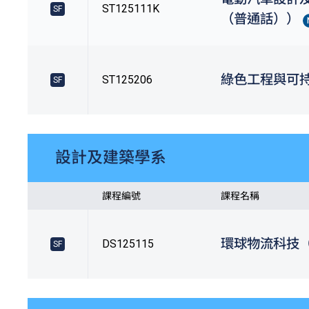
ST125111K
SF
（普通話））
綠色工程與可
ST125206
SF
設計及建築學系
課程編號
課程名稱
環球物流科技
DS125115
SF