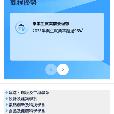
業界緊密合作，在課程中為學生提供工作綜合學習（Work-
課程優勢
integrated Learning, WIL），學生得以通過專題研習積極與
業界合作，獲取實戰經驗，所掌握的專業技術及知識可以應
付將來投身職場時面對的各項挑戰。
畢業生就業前景理想
*
2023畢業生就業率超過95%
THEi高科院所有學士學位課程均獲香港學術及職業資歷評
審局（HKCAAVQ）認可，部份課程更得到相關專業團體及
組織認證。
建造、環境及工程學系
設計及建築學系
數碼創新及科技學系
食品及健康科學學系