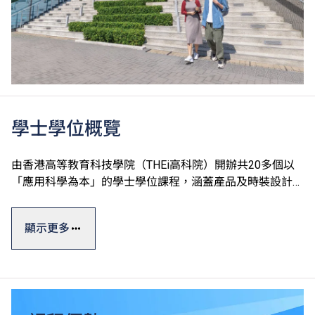
學士學位概覽
由香港高等教育科技學院（THEi高科院）開辦共20多個以
「應用科學為本」的學士學位課程，涵蓋產品及時裝設計、
運動及國際項目管理、數碼建築及設備工程、園藝樹藝及園
境管理、中醫藥及食品科學、酒店餐飲管理及科技應用和數
顯示更多
碼科技及創新商業七大學術領域。
學士學位課程一般修讀期為四年，課程糅合實際應用與理論
知識，透過應用科學為本的教學方式及着重應用的課程設
計，確保學生能夠做到融會貫通，學以致用。THEi透過與