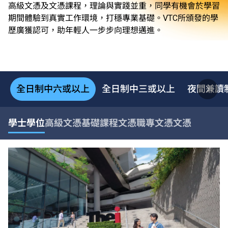
高級文憑及文憑課程，理論與實踐並重，同學有機會於學習
期間體驗到真實工作環境，打穩專業基礎。VTC所頒發的學
歷廣獲認可，助年輕人一步步向理想邁進。
全日制中六或以上
全日制中三或以上
夜間兼讀
學士學位
高級文憑
基礎課程文憑
職專文憑
文憑