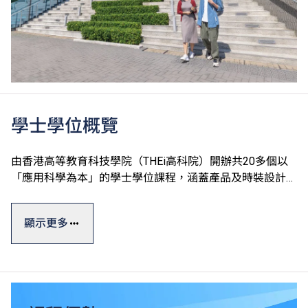
學士學位概覽
由香港高等教育科技學院（THEi高科院）開辦共20多個以
「應用科學為本」的學士學位課程，涵蓋產品及時裝設計、
運動及國際項目管理、數碼建築及設備工程、園藝樹藝及園
境管理、中醫藥及食品科學、酒店餐飲管理及科技應用和數
顯示更多
碼科技及創新商業七大學術領域。
學士學位課程一般修讀期為四年，課程糅合實際應用與理論
知識，透過應用科學為本的教學方式及着重應用的課程設
計，確保學生能夠做到融會貫通，學以致用。THEi透過與