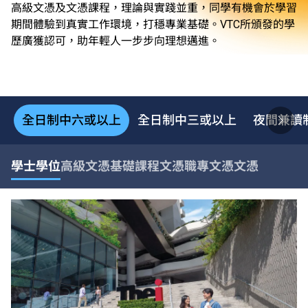
高級文憑及文憑課程，理論與實踐並重，同學有機會於學習
期間體驗到真實工作環境，打穩專業基礎。VTC所頒發的學
歷廣獲認可，助年輕人一步步向理想邁進。
全日制中六或以上
全日制中三或以上
夜間兼讀
學士學位
高級文憑
基礎課程文憑
職專文憑
文憑