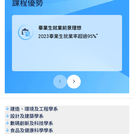
業界緊密合作，在課程中為學生提供工作綜合學習（Work-
課程優勢
integrated Learning, WIL），學生得以通過專題研習積極與
業界合作，獲取實戰經驗，所掌握的專業技術及知識可以應
付將來投身職場時面對的各項挑戰。
畢業生就業前景理想
*
2023畢業生就業率超過95%
THEi高科院所有學士學位課程均獲香港學術及職業資歷評
審局（HKCAAVQ）認可，部份課程更得到相關專業團體及
組織認證。
建造、環境及工程學系
設計及建築學系
數碼創新及科技學系
食品及健康科學學系