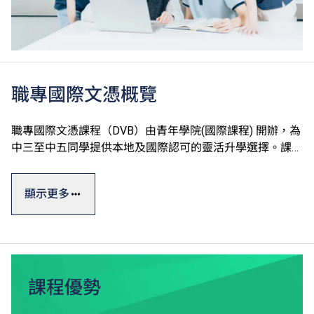
職專國際文憑概覽
職專國際文憑課程（DVB）由青年學院(國際課程) 開辦，為
中三至中五同學提供本地及國際認可的靈活升學選擇。課程
以英語授課及評核，學生修讀國際普通中學教育文憑
（IGCSE）水平的英文、中文及數學單元，建立良好基礎後
顯示更多
有助於本地及其他地方升學。
職專國際文憑一般修讀期為三年，課程參照國際標準，其中
的設計、工程、運動的專業單元皆採用英國BTEC第三級延
伸文憑課程，學生可按興趣選修，並透過專題研習提升知識
和技能。
課程優勢