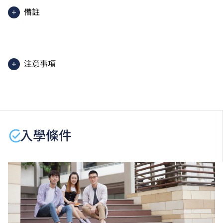
備註
核心單元上課地點在 THEi（柴灣），部分通識單元上
課地點在其他分校。
注意事項
學生或須於其他VTC院校上課。VTC可因應情況取消任
何課程、修正課程名稱、內容或更改開辦課程的院校／
分校／上課地點。
此為2026/27學年新開辦的課程。有待香港學術及職業
入學條件
資歷評審局於2026年進行課程評審。