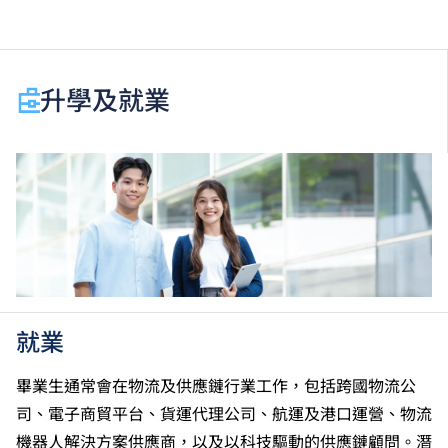
以上為入讀一年級的入學條件。
於申請入學時只可計算一科其他語言科目（丙類科
目）。2024年及以前之其他語言科目取得「D或E級」
／「C級或以上」的成績，於申請入學時會被視為等同
升學及就業
香港中學文憑考試科目成績達「第二級」／「第三
級」。 2025年或以後之法語 ／ 德語 ／ 西班牙語語言
能力水平達A2或以上、日語達N3或以上 及 韓語達
TOPIK II, 3級或以上，均被接受為一般入學條件中的五
科之一。2026年起，烏爾都語成績達E級或以上亦會被
接受。詳情請按
此處
。
香港中學文憑考試應用學習科目（乙類科目）取得「達
標」／「達標並表現優異 (I)」／「達標並表現優異
(II)」的成績，於申請入學時會被視為等同香港中學文
憑考試科目成績達「第二級」／「第三級」／「第四
就業
級」；最多計算兩科應用學習科目（應用學習中文除
外）。學士學位課程考慮相關應用學習科目的成績。相
畢業生通常會在物流及供應鏈行業工作，包括跨國物流公
關應用學習科目包括：商業數據分析／商業數據應用、
司、電子商貿平台、貨運代理公司、航運及港口運營、物流
機場客運大樓運作、人工智能—商業應用、人工智能與
機器人解決方案供應商，以及以科技驅動的供應鏈顧問。潛