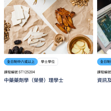
全日制中六或以上
學士學位
全日制
課程編號 ST125204
課程編號 
中藥藥劑學（榮譽）理學士
資訊