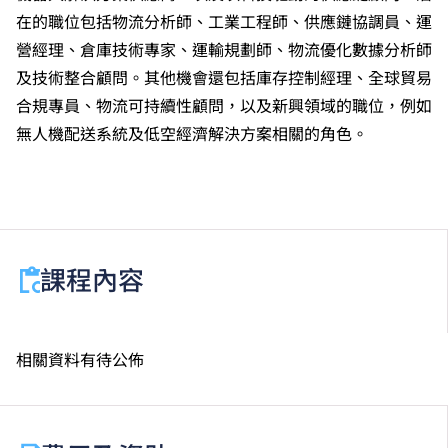
機械人、創新與創業。
在的職位包括物流分析師、工業工程師、供應鏈協調員、運
香港中學文憑考試公民與社會發展科取得「達標」的成
績，於申請入學時會被視為等同香港中學文憑考試科目
營經理、倉庫技術專家、運輸規劃師、物流優化數據分析師
成績達「第二級」。
及技術整合顧問。其他機會還包括庫存控制經理、全球貿易
香港中學文憑考試通識教育科成績達第二級或以上，會
合規專員、物流可持續性顧問，以及新興領域的職位，例如
被接受為符合公民與社會發展科的科目要求。
無人機配送系統及低空經濟解決方案相關的角色。
課程內容
相關資料有待公佈