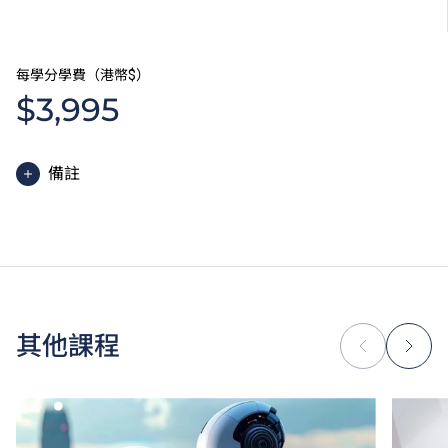
使用英語授課之單元。
請瀏覽
THEi高科院網頁
了解有關通識選修單元的詳情。
每學分學費（港幣$）
學生亦須完成工作綜合學習單元，方能獲頒發學士學
$3,995
位。
備註
學士學位課程的一般修讀期為四年，學費依據學生每學
期修讀的學分計算。學生必須完成最少120至132學
分，方可畢業。
除學費外，學生須繳交其他費用如保證金。
因應個別課程要求，學生或需參加額外培訓／實習，並
繳付所需費用。
其他課程
學費水平會每年檢討。