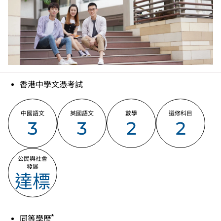
被接受為符合公民與社會發展科的科目要求。
香港中學文憑考試
中國語文
英國語文
數學
選修科目
3
3
2
2
公民與社會
發展
達標
*
同等學歷