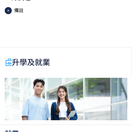
備註
以上為入讀一年級的入學條件。
於申請入學時只可計算一科其他語言科目（丙類科
目）。2024年及以前之其他語言科目取得「D或E級」
／「C級或以上」的成績，於申請入學時會被視為等同
升學及就業
香港中學文憑考試科目成績達「第二級」／「第三
級」。 2025年或以後之法語 ／ 德語 ／ 西班牙語語言
能力水平達A2或以上、日語達N3或以上 及 韓語達
TOPIK II, 3級或以上，均被接受為一般入學條件中的五
科之一。2026年起，烏爾都語成績達E級或以上亦會被
接受。詳情請按
此處
。
香港中學文憑考試應用學習科目（乙類科目）取得「達
標」／「達標並表現優異 (I)」／「達標並表現優異
(II)」的成績，於申請入學時會被視為等同香港中學文
憑考試科目成績達「第二級」／「第三級」／「第四