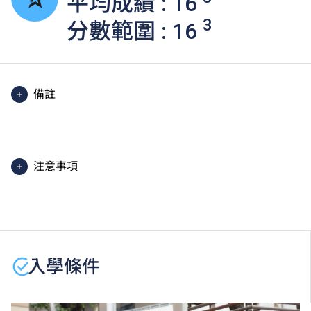
平均成績 : 16
3
分數範圍 : 16
備註
核心單元上課地點在 THEi（柴灣），部分通識單元上
課地點在其他分校。
除部分通識核心及選修單元用英語授課。
注意事項
2025入學分數即2025年度獲取錄學生於香港中學文憑
考試中最佳五科成績（包括中國語文、英國語文、數
學生或須於其他VTC院校上課。VTC可因應情況取消任
學、公民與社會發展及一科選修科目）的分數。分數只
何課程、修正課程名稱、內容或更改開辦課程的院校／
供參考。（分數對應為：5**=7分；5*=6分；5=5分；
分校／上課地點。
4=4分；3=3分；2=2分；1=1分）
香港中學文憑考試公民與社會發展科取得「達標」的成
入學條件
績，於申請入學時會被視為等同香港中學文憑考試科目
成績達「第二級」。
香港中學文憑考試通識教育科成績達第二級或以上，會