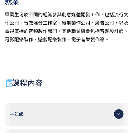
就業
級」；最多計算兩科應用學習科目（應用學習中文除
外）。學士學位課程考慮相關應用學習科目的成績。相
畢業生可於不同的組織參與創意媒體開發工作，包括流行文
關應用學習科目包括︰流行音樂製作。
化公司、音效混音工作室、後期製作公司、廣告公司，以及
香港中學文憑考試公民與社會發展科取得「達標」的成
電視廣播的音頻製作部門。其他職業機會包括音響設計師、
績，於申請入學時會被視為等同香港中學文憑考試科目
電影配樂製作、遊戲配樂製作、電子音樂製作等。
成績達「第二級」。
香港中學文憑考試通識教育科成績達第二級或以上，會
被接受為符合公民與社會發展科的科目要求。
課程內容
一年級