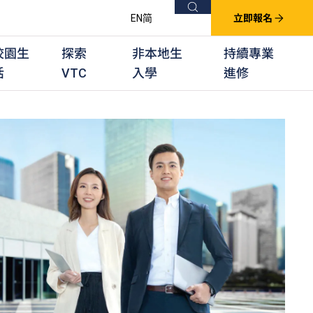
搜尋
EN
简
立即報名
校園生
探索
非本地生
持續專業
活
VTC
入學
進修
他課程
用學習課程
群培訓計劃
他專業課程
業考試及認可
徒及其他訓練計劃