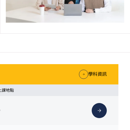
學科資訊
 上課地點
）