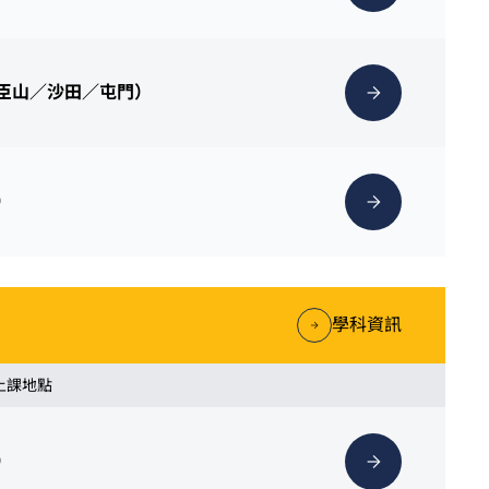
理臣山／沙田／屯門）
）
學科資訊
 上課地點
）