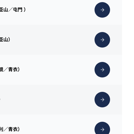
理臣山／屯門 ）
理臣山）
克競／青衣）
）
惠利／青衣）