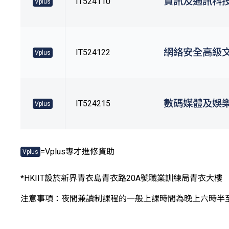
資訊及通訊科
IT524110
Vplus
網絡安全高級
IT524122
Vplus
數碼媒體及娛
IT524215
Vplus
=Vplus專才進修資助
Vplus
*HKIIT設於新界青衣島青衣路20A號職業訓練局青衣大樓
注意事項：夜間兼讀制課程的一般上課時間為晚上六時半