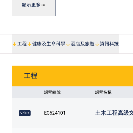
VTC畢業生及學生入讀指定課程可獲最多50%學費減免，上
顯示更多
#
資助詳情請參閱Vplus專才進修資助
(https://vplus.vtc.edu
站。
工程
健康及生命科學
酒店及旅遊
資訊科技
工程
課程編號
課程名稱
土木工程高級
EG524101
Vplus