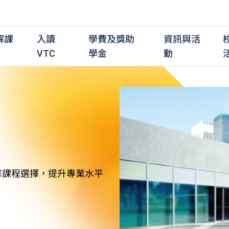
解課
入讀
學費及獎助
資訊與活
VTC
學金
動
職前培訓課程
職前培訓
學費及資助
入學資訊
在職培訓課程
在職培訓
獎學金
學歷程度
其
最新動態
全日制中六或以上
全日制中六或以上
全日制中六或以上
持續專業進修
持續專業進修
獎學金及獎勵計劃
學士學位
應
活動重溫
全日制中三或以上
全日制中三或以上
全日制中三或以上
夜間兼讀制
夜間兼讀制
高級文憑
社
銜接學士學位
銜接學士學位
夜間兼讀制
日間兼讀制
日間兼讀制
文憑
其
修課程選擇，提升專業水平
日間兼讀制
證書
專
學