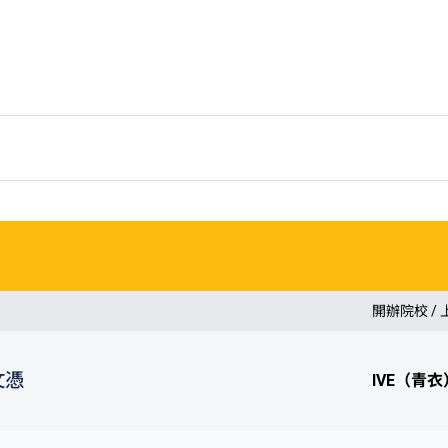
#
限為港幣1,000元。
.hk)
或VTC終身學習
(https://lifelonglearning.vtc.edu.hk)
網
開辦院校 /
文憑
IVE（青衣