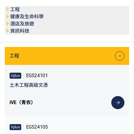
VTC畢業生及學生入讀指定課程可獲最多50%學費減免，上
#
限為港幣1,000元
。
工程
健康及生命科學
#
資助詳情請參閱Vplus專才進修
(https://vplus.vtc.edu.hk)
或
酒店及旅遊
VTC終身學習
(https://lifelonglearning.vtc.edu.hk)
網站。
資訊科技
工程
EG524101
Vplus
土木工程高級文憑
IVE（青衣）
EG524105
Vplus