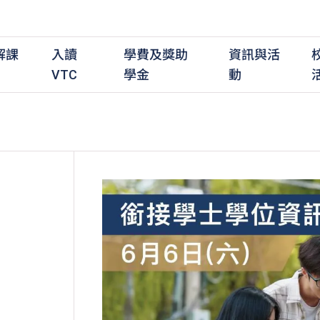
解課
入讀
學費及獎助
資訊與活
VTC
學金
動
職前培訓課程
職前培訓
學費及資助
入學資訊
在職培訓課程
在職培訓
獎學金
學歷程度
其
最新動態
全日制中六或以上
全日制中六或以上
全日制中六或以上
持續專業進修
持續專業進修
獎學金及獎勵計劃
學士學位
應
活動重溫
全日制中三或以上
全日制中三或以上
全日制中三或以上
夜間兼讀制
夜間兼讀制
高級文憑
社
銜接學士學位
銜接學士學位
夜間兼讀制
日間兼讀制
日間兼讀制
文憑
其
日間兼讀制
證書
專
學