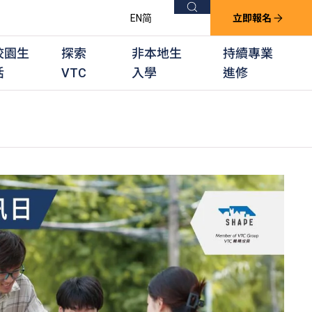
搜尋
EN
简
立即報名
校園生
探索
非本地生
持續專業
活
VTC
入學
進修
他課程
用學習課程
群培訓計劃
他專業課程
業考試及認可
徒及其他訓練計劃