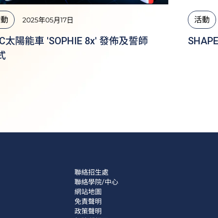
活動
活動
2025年05月17日
C太陽能車 'SOPHIE 8x' 發佈及誓師
SHA
式
聯絡招生處
聯絡學院/中心
網站地圖
免責聲明
政策聲明