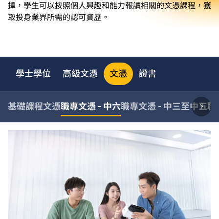
擇，學生可以按照個人興趣和能力報讀相關的文憑課程，獲
取投身業界所需的認可資歷。
學士學位
高級文憑
文憑
證書
基礎課程文憑
職專文憑 - 中六
職專文憑 - 中三至中五
職