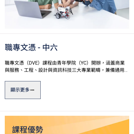
職專文憑 - 中六
職專文憑（DVE）課程由青年學院（YC）開辦，涵蓋商業
與服務、工程、設計與資訊科技三大專業範疇，兼備通用技
能、專業及個人發展單元，切合學生的廣泛興趣和行業需
求，達至升學、就業雙目標。
顯示更多
職專文憑課程一般修讀期為一年，部份單元以中文授課及評
核。課程設計參照有關行業的實際需求及政府的資歷級別通
用指標，資歷廣獲認可。
*
畢業生可升讀VTC高級文憑課程
，升讀相關課程更有機會
課程優勢
^