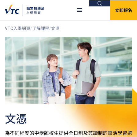
搜尋
立即報名
VTC入學網頁
了解課程
文憑
文憑
為不同程度的中學離校生提供全日制及兼讀制的靈活學習選