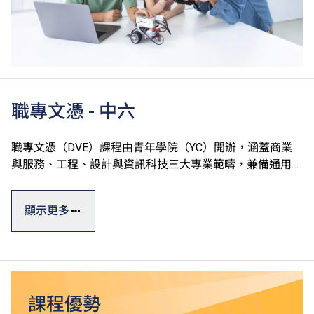
職專文憑 - 中六
職專文憑（DVE）課程由青年學院（YC）開辦，涵蓋商業
與服務、工程、設計與資訊科技三大專業範疇，兼備通用技
能、專業及個人發展單元，切合學生的廣泛興趣和行業需
求，達至升學、就業雙目標。
顯示更多
職專文憑課程一般修讀期為一年，部份單元以中文授課及評
核。課程設計參照有關行業的實際需求及政府的資歷級別通
用指標，資歷廣獲認可。
*
畢業生可升讀VTC高級文憑課程
，升讀相關課程更有機會
課程優勢
^