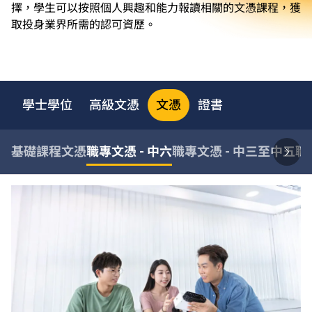
擇，學生可以按照個人興趣和能力報讀相關的文憑課程，獲
取投身業界所需的認可資歷。
學士學位
高級文憑
文憑
證書
基礎課程文憑
職專文憑 - 中六
職專文憑 - 中三至中五
職