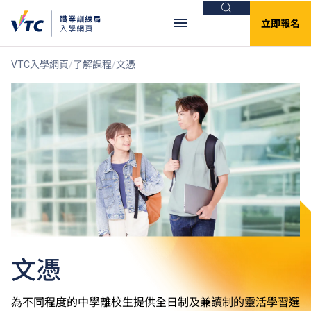
搜尋
立即報名
VTC入學網頁
了解課程
文憑
文憑
為不同程度的中學離校生提供全日制及兼讀制的靈活學習選