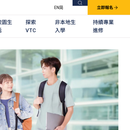
搜尋
EN
简
立即報名
校園生
探索
非本地生
持續專業
活
VTC
入學
進修
他課程
用學習課程
群培訓計劃
他專業課程
業考試及認可
徒及其他訓練計劃