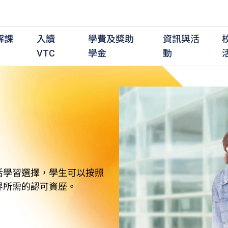
解課
入讀
學費及獎助
資訊與活
VTC
學金
動
職前培訓課程
職前培訓
學費及資助
入學資訊
在職培訓課程
在職培訓
獎學金
學歷程度
其
最新動態
全日制中六或以上
全日制中六或以上
全日制中六或以上
持續專業進修
持續專業進修
獎學金及獎勵計劃
學士學位
應
活動重溫
全日制中三或以上
全日制中三或以上
全日制中三或以上
夜間兼讀制
夜間兼讀制
高級文憑
社
銜接學士學位
銜接學士學位
夜間兼讀制
日間兼讀制
日間兼讀制
文憑
其
活學習選擇，學生可以按照
日間兼讀制
證書
專
界所需的認可資歷。
學