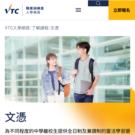
搜尋
立即報名
VTC入學網頁
了解課程
文憑
文憑
為不同程度的中學離校生提供全日制及兼讀制的靈活學習選