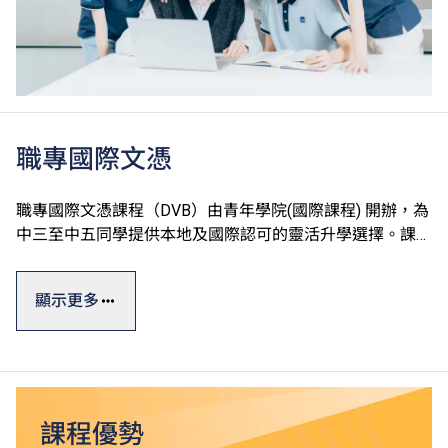
職專國際文憑
職專國際文憑課程（DVB）由青年學院(國際課程) 開辦，為
中三至中五同學提供本地及國際認可的靈活升學選擇。課程
以英語授課及評核，學生修讀國際普通中學教育文憑
（IGCSE）水平的英文、中文及數學單元，建立良好基礎後
顯示更多
有助於本地及其他地方升學。
職專國際文憑一般修讀期為三年，課程參照國際標準，其中
的設計、工程、運動的專業單元皆採用英國BTEC第三級延
伸文憑課程，學生可按興趣選修，並透過專題研習提升知識
和技能。
課程優勢