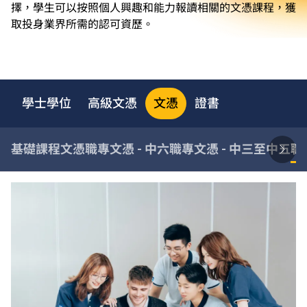
擇，學生可以按照個人興趣和能力報讀相關的文憑課程，獲
取投身業界所需的認可資歷。
學士學位
高級文憑
文憑
證書
基礎課程文憑
職專文憑 - 中六
職專文憑 - 中三至中五
職