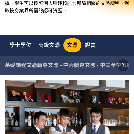
擇，學生可以按照個人興趣和能力報讀相關的文憑課程，獲
取投身業界所需的認可資歷。
學士學位
高級文憑
文憑
證書
基礎課程文憑
職專文憑 - 中六
職專文憑 - 中三至中五
職