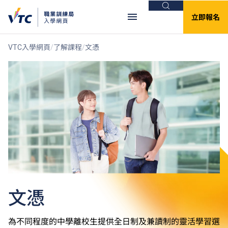
搜尋
立即報名
VTC入學網頁
了解課程
文憑
文憑
為不同程度的中學離校生提供全日制及兼讀制的靈活學習選