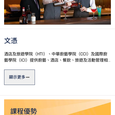
文憑
酒店及旅遊學院（HTI）、中華廚藝學院（CCI）及國際廚
藝學院（ICI）提供廚藝、酒店、餐飲、旅遊及活動管理相
關課程，一般修讀期為一至兩年。
顯示更多
學院設有完善的訓練設施，包括T酒店（訓練酒店）、中西
式訓練餐廳、多國菜系訓練廚房、葡萄酒研習室、咖啡訓練
工房、調酒工房等，透過款待真實客人累積實戰經驗。學院
更提供就業轉介服務，提升學生投身專業的競爭力。
課程獲本地及海外相關專業組織認可，畢業生可投身不同的
課程優勢