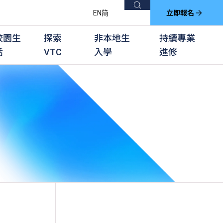
搜尋
EN
简
立即報名
校園生
探索
非本地生
持續專業
活
VTC
入學
進修
他課程
用學習課程
群培訓計劃
他專業課程
業考試及認可
徒及其他訓練計劃