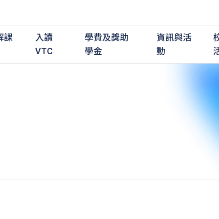
解課
入讀
學費及獎助
資訊與活
VTC
學金
動
職前培訓課程
職前培訓
學費及資助
入學資訊
在職培訓課程
在職培訓
獎學金
學歷程度
其
最新動態
全日制中六或以上
全日制中六或以上
全日制中六或以上
持續專業進修
持續專業進修
獎學金及獎勵計劃
學士學位
應
活動重溫
全日制中三或以上
全日制中三或以上
全日制中三或以上
夜間兼讀制
夜間兼讀制
高級文憑
社
銜接學士學位
銜接學士學位
夜間兼讀制
日間兼讀制
日間兼讀制
文憑
其
日間兼讀制
證書
專
學