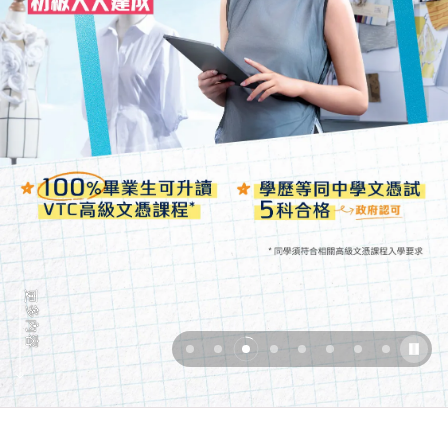
更
多
內
容