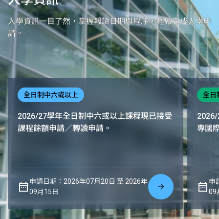
入學資訊一目了然，掌握報讀日期與程序，輕鬆完成入學申
請。
全日制中六或以上
全日
2026/27學年全日制中六或以上課程現已接受
202
課程餘額申請／轉讀申請。
專國
申請日期：2026年07月20日 至 2026年
申請
09月15日
09