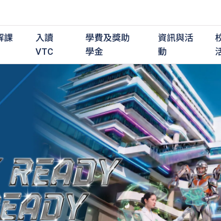
解課
入讀
學費及獎助
資訊與活
VTC
學金
動
職前培訓課程
職前培訓
學費及資助
入學資訊
在職培訓課程
在職培訓
獎學金
學歷程度
其
最新動態
全日制中六或以上
全日制中六或以上
全日制中六或以上
持續專業進修
持續專業進修
獎學金及獎勵計劃
學士學位
應
活動重溫
全日制中三或以上
全日制中三或以上
全日制中三或以上
夜間兼讀制
夜間兼讀制
高級文憑
社
銜接學士學位
銜接學士學位
夜間兼讀制
日間兼讀制
日間兼讀制
文憑
其
日間兼讀制
證書
專
學