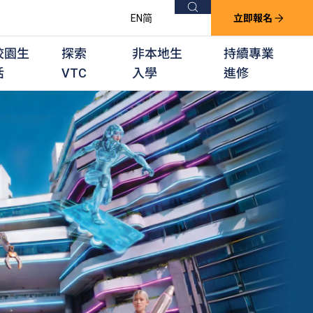
搜尋
EN
简
立即報名
校園生
探索
非本地生
持續專業
活
VTC
入學
進修
他課程
用學習課程
群培訓計劃
他專業課程
業考試及認可
徒及其他訓練計劃