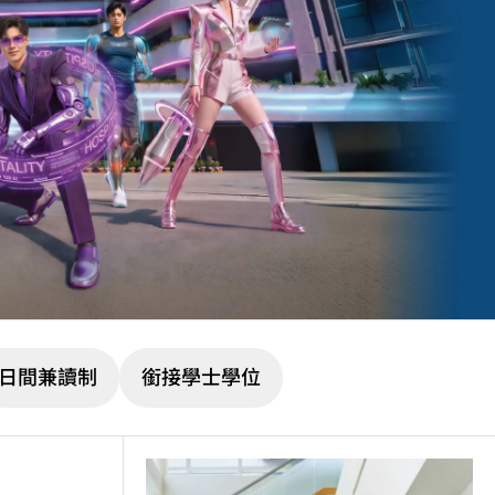
日間兼讀制
銜接學士學位