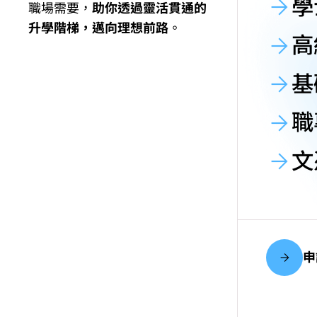
學
職場需要，
助你透過靈活貫通的
升學階梯，邁向理想前路
。
高
基
職
文
申