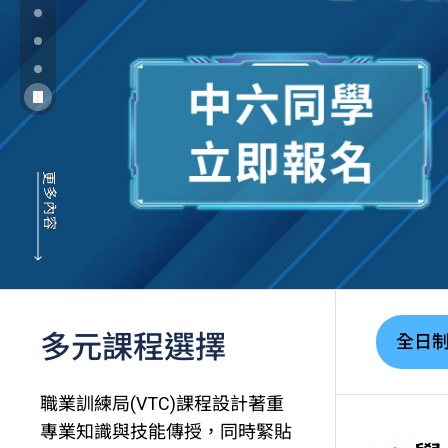
更
多
內
容
多元課程選擇
全日
職業訓練局(VTC)課程設計著重
專業知識與技能傳授，同時緊貼