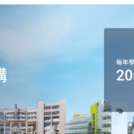
每年
構
20