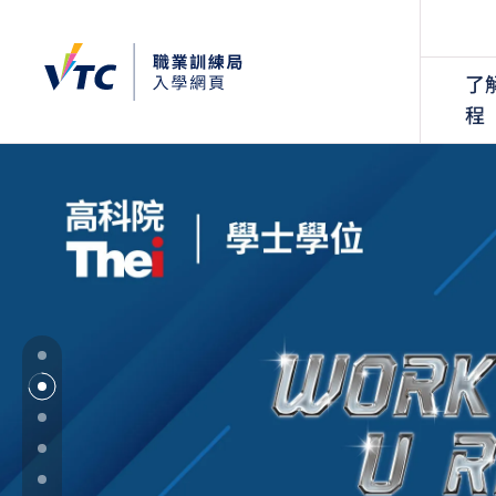
了
程
VTC入學網頁