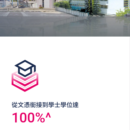
從文憑銜接到學士學位達
100
%^