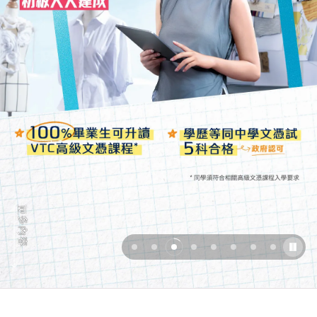
更
多
內
容