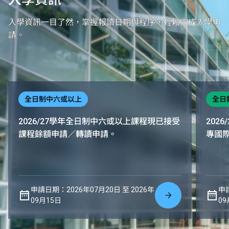
入學資訊一目了然，掌握報讀日期與程序，輕鬆完成入學申
請。
全日制中六或以上
全日
2026/27學年全日制中六或以上課程現已接受
202
課程餘額申請／轉讀申請。
專國
申請日期：2026年07月20日 至 2026年
申請
09月15日
09