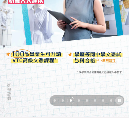
更
多
內
容