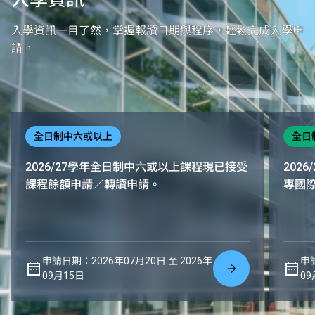
入學資訊一目了然，掌握報讀日期與程序，輕鬆完成入學申
請。
全日制中六或以上
全日
2026/27學年全日制中六或以上課程現已接受
202
課程餘額申請／轉讀申請。
專國
申請日期：2026年07月20日 至 2026年
申請
09月15日
09