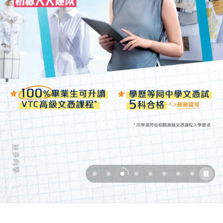
更
多
內
容