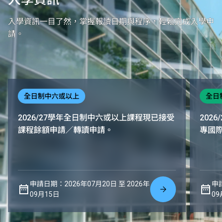
入學資訊一目了然，掌握報讀日期與程序，輕鬆完成入學申
請。
全日制中六或以上
全日
2026/27學年全日制中六或以上課程現已接受
202
課程餘額申請／轉讀申請。
專國
申請日期：2026年07月20日 至 2026年
申請
09月15日
09